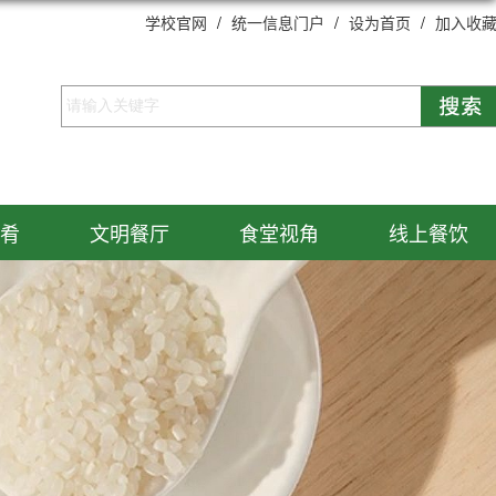
学校官网
/
统一信息门户
/
设为首页
/
加入收
肴
文明餐厅
食堂视角
线上餐饮