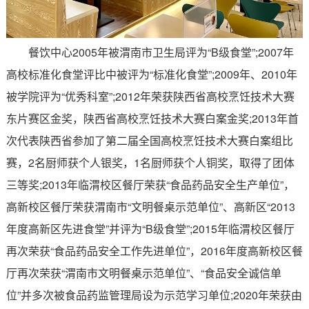
餐饮中心
2005
年被渭南市卫生局评为
“B
级食堂
”;2007
年
高校标准化食堂评比中被评为
“
标准化食堂
”;2009
年、
2010
年
被学院评为
“
优秀科室
”;2012
年荣获陕西省高校烹饪技术大赛
东片赛区金奖，陕西省高校烹饪技术大赛白案金奖
;2013
年首
次代表陕西省参加了第二届全国高校烹饪技术大赛白案组比
赛，
2
名厨师获个人银奖，
1
名厨师获个人铜奖，取得了团体
三等奖
;2013
年临渭校区餐厅荣获
“
食品药品安全生产单位
”
，
高新校区餐厅荣获渭南市
“
文明餐桌示范单位
”
、高新区
“2013
年度高新区先进食堂
”
并评为
“B
级食堂
”;2015
年临渭校区餐厅
再次荣获
“
食品药品安全工作先进单位
”
，
2016
年度高新校区餐
厅再次荣获
“
渭南市文明餐桌示范单位
”
、
“
食品安全诚信单
位
”
并多次被食品药监管理局设为示范学习单位
;2020
年荣获由