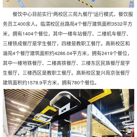
餐饮中心目前实行“两校区三苑九餐厅”运行模式，餐饮服
务员工
400
余人。临渭校区丝路苑
4
个餐厅建筑面积
3532
平方
米，拥有
1404
个餐位，其中一楼车站餐厅、二楼机车餐厅、
三楼铁成餐厅是学生餐厅，四楼是教职工餐厅。高新校区和
谐苑
4
个餐厅建筑面积约
4286.04
平方米，拥有
2419
个餐位，
其中一楼地铁餐厅、二楼高铁餐厅、三楼东区民族餐厅是学
生餐厅，三楼西区是教职工餐厅。高新校区复兴苑京张餐厅
建筑面积约
1578.9
平方米，拥有
780
个餐位。