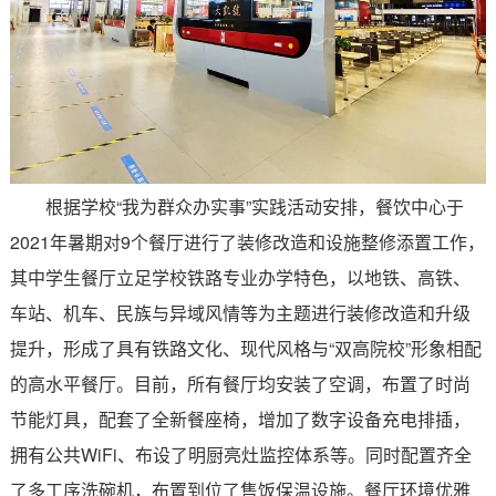
根据学校“我为群众办实事”实践活动安排，餐饮中心于
2021
年暑期对
9
个餐厅进行了装修改造和设施整修添置工作，
其中学生餐厅立足学校铁路专业办学特色，以地铁、高铁、
车站、机车、民族与异域风情等为主题进行装修改造和升级
提升，形成了具有铁路文化、现代风格与
“
双高院校
”
形象相配
的高水平餐厅。目前，所有餐厅均安装了空调，布置了时尚
节能灯具，配套了全新餐座椅，增加了数字设备充电排插，
拥有公共
WiFi
、布设了明厨亮灶监控体系等。同时配置齐全
了多工序洗碗机，布置到位了售饭保温设施。餐厅环境优雅